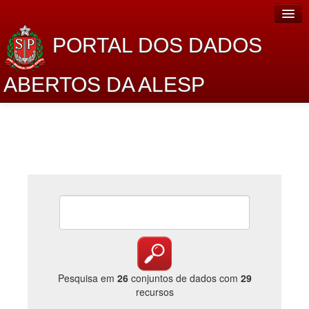
PORTAL DOS DADOS
ABERTOS DA ALESP
Home
Sobre o projeto
Dados Abertos Alesp
Lei de Acesso à Informação
Dados Governamentais Abertos
Planejamento
Catálogo de dados
Pesquisa em
26
conjuntos de dados com
29
recursos
Processo Legislativo