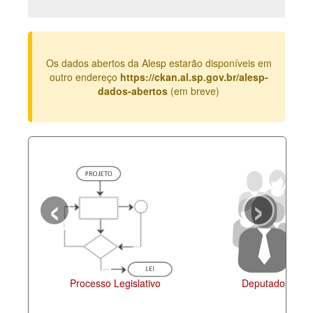
Deputados Estaduais
Administração
Os dados abertos da Alesp estarão disponíveis em
Legislação
outro endereço
https://ckan.al.sp.gov.br/alesp-
dados-abertos
(em breve)
Agenda
Perguntas frequentes
Contato
‹
›
Processo Legislativo
Deputados Esta