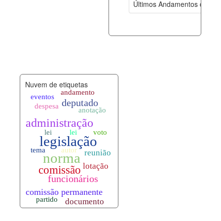
Últimos Andamentos de Pro
documento_andamento.xml
08-08-202
palavras_chave.xml
08-08-202
legislacao_normas.xml
08-08-202
Nuvem de etiquetas
legislacao_norma_anotacoes.xml
08-08-202