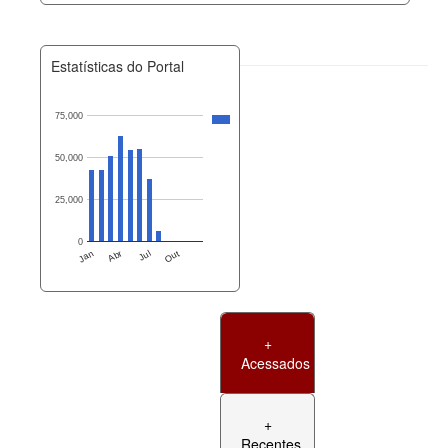
Estatísticas do Portal
75,000
50,000
25,000
0
Jan
Abr
Jul
Out
+
Acessados
+
Recentes