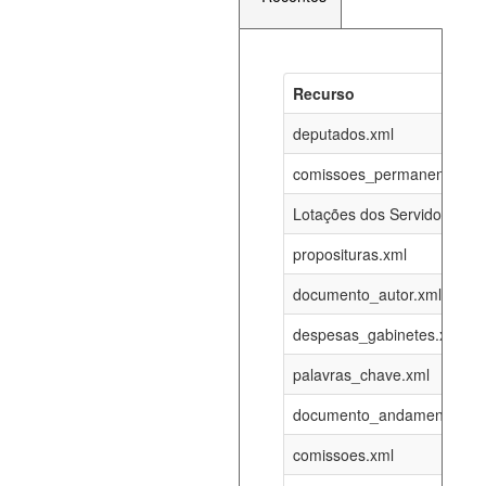
Recurso
Recurso
Atualizaç
documento_andamento_atual.xml
deputados.xml
08-08-202
comissoes_permanentes_re
agenda_eventos.xml
08-08-202
Lotações dos Servidores
proposituras.xml
funcionarios_lotacoes.xml
12-05-202
documento_autor.xml
funcionarios_cargos.xml
12-05-202
despesas_gabinetes.xml
palavras_chave.xml
lotacoes.xml
08-08-202
documento_andamento.xml
comissoes_permanentes_votacoes.xml
08-08-202
comissoes.xml