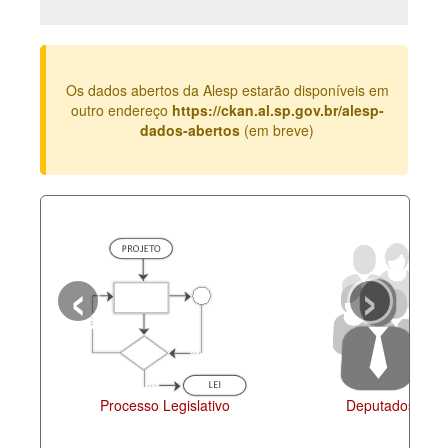
Deputados Estaduais
Administração
Os dados abertos da Alesp estarão disponíveis em
Legislação
outro endereço
https://ckan.al.sp.gov.br/alesp-
dados-abertos
(em breve)
Agenda
Perguntas frequentes
Contato
‹
›
Processo Legislativo
Deputados Esta