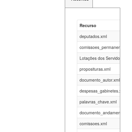
Recurso
Recurso
Atualizaç
documento_andamento_atual.xml
deputados.xml
07-08-202
comissoes_permanentes_re
agenda_eventos.xml
07-08-202
Lotações dos Servidores
proposituras.xml
funcionarios_lotacoes.xml
12-05-202
documento_autor.xml
funcionarios_cargos.xml
12-05-202
despesas_gabinetes.xml
palavras_chave.xml
lotacoes.xml
07-08-202
documento_andamento.xml
comissoes_permanentes_votacoes.xml
07-08-202
comissoes.xml