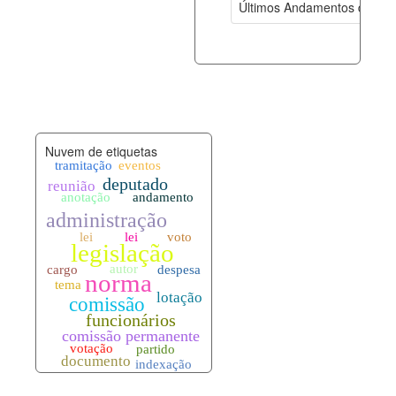
Últimos Andamentos de Pro
documento_andamento.xml
07-08-202
palavras_chave.xml
07-08-202
legislacao_normas.xml
07-08-202
Nuvem de etiquetas
legislacao_norma_anotacoes.xml
07-08-202