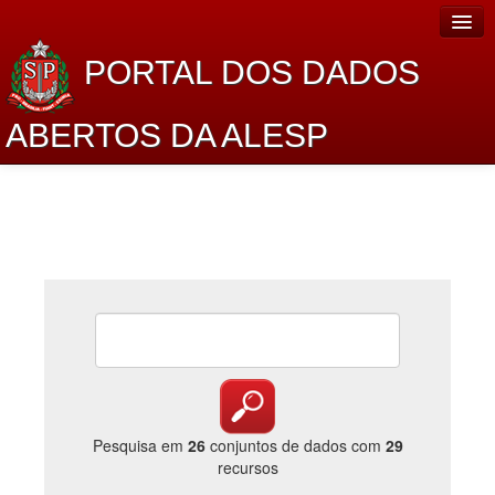
PORTAL DOS DADOS
ABERTOS DA ALESP
Home
Sobre o projeto
Dados Abertos Alesp
Lei de Acesso à Informação
Dados Governamentais Abertos
Planejamento
Catálogo de dados
Pesquisa em
26
conjuntos de dados com
29
recursos
Processo Legislativo