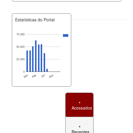
Estatísticas do Portal
75,000
50,000
25,000
0
Jan
Abr
Jul
Out
+
Acessados
+
Recentes