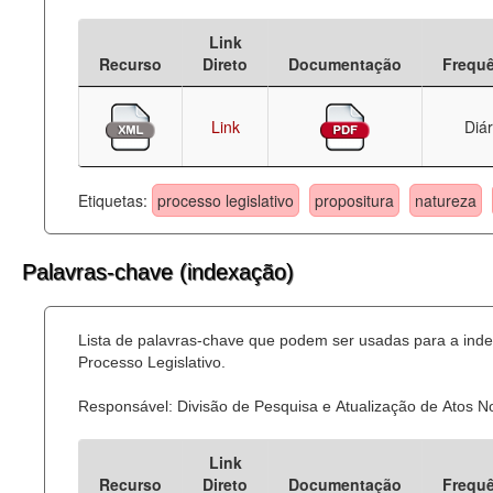
Deputados Estaduais
Link
Recurso
Direto
Documentação
Frequ
Administração
Legislação
Link
Diár
Agenda
Etiquetas:
processo legislativo
propositura
natureza
Perguntas frequentes
Contato
Palavras-chave (indexação)
Lista de palavras-chave que podem ser usadas para a ind
Processo Legislativo.
Responsável: Divisão de Pesquisa e Atualização de Atos 
Link
Recurso
Direto
Documentação
Frequ