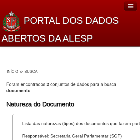
PORTAL DOS DADOS
ABERTOS DA ALESP
Home
Sobre o projeto
INÍCIO
BUSCA
Dados Abertos Alesp
Foram encontrados
2
conjuntos de dados para a busca
Lei de Acesso à Informação
documento
Dados Governamentais Abertos
Natureza do Documento
Planejamento
Lista das naturezas (tipos) dos documentos que fazem part
Catálogo de dados
Responsável: Secretaria Geral Parlamentar (SGP)
Processo Legislativo