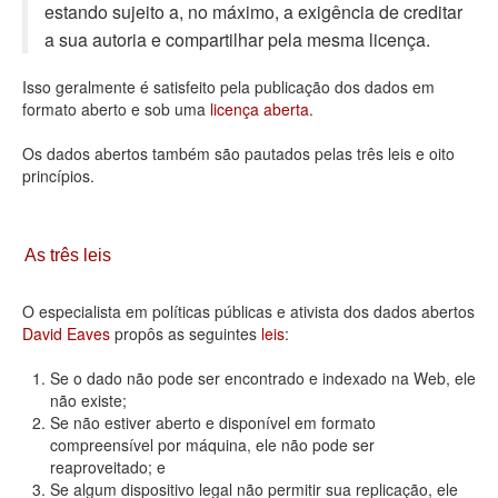
estando sujeito a, no máximo, a exigência de creditar
Deputados Estaduais
a sua autoria e compartilhar pela mesma licença.
Administração
Isso geralmente é satisfeito pela publicação dos dados em
formato aberto e sob uma
licença aberta
.
Legislação
Os dados abertos também são pautados pelas três leis e oito
Agenda
princípios.
Perguntas frequentes
Contato
As três leis
O especialista em políticas públicas e ativista dos dados abertos
David Eaves
propôs as seguintes
leis
:
Se o dado não pode ser encontrado e indexado na Web, ele
não existe;
Se não estiver aberto e disponível em formato
compreensível por máquina, ele não pode ser
reaproveitado; e
Se algum dispositivo legal não permitir sua replicação, ele