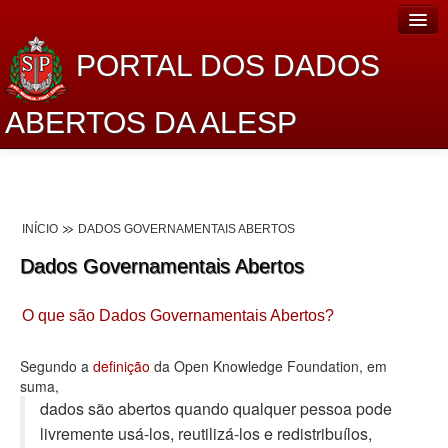
PORTAL DOS DADOS
ABERTOS DA ALESP
Home
Sobre o projeto
INÍCIO
DADOS GOVERNAMENTAIS ABERTOS
Dados Abertos Alesp
Dados Governamentais Abertos
Lei de Acesso à Informação
O que são Dados Governamentais Abertos?
Dados Governamentais Abertos
Planejamento
Segundo a
definição
da Open Knowledge Foundation, em
suma,
Catálogo de dados
dados são abertos quando qualquer pessoa pode
livremente usá-los, reutilizá-los e redistribuí­los,
Processo Legislativo