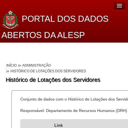
PORTAL DOS DADOS
ABERTOS DA ALESP
Home
Sobre o projeto
INÍCIO
ADMINISTRAÇÃO
Dados Abertos Alesp
HISTÓRICO DE LOTAÇÕES DOS SERVIDORES
Histórico de Lotações dos Servidores
Lei de Acesso à Informação
Dados Governamentais Abertos
Conjunto de dados com o Histórico de Lotações dos Servid
Planejamento
Responsável: Departamento de Recursos Humanos (DRH)
Catálogo de dados
Link
Processo Legislativo