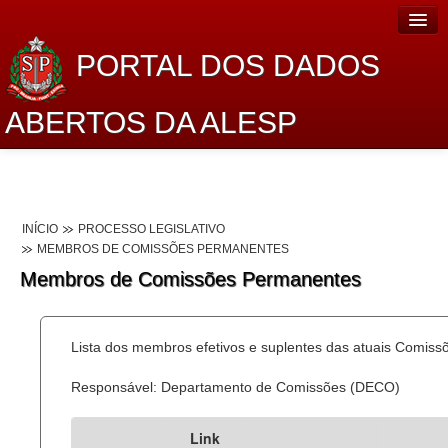
PORTAL DOS DADOS
ABERTOS DA ALESP
Home
Sobre o projeto
INÍCIO
PROCESSO LEGISLATIVO
Dados Abertos Alesp
MEMBROS DE COMISSÕES PERMANENTES
Membros de Comissões Permanentes
Lei de Acesso à Informação
Dados Governamentais Abertos
Lista dos membros efetivos e suplentes das atuais Comis
Planejamento
Responsável: Departamento de Comissões (DECO)
Catálogo de dados
Link
Processo Legislativo