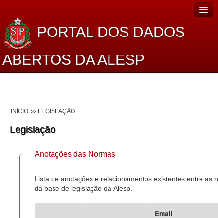
PORTAL DOS DADOS
ABERTOS DA ALESP
Home
Sobre o projeto
INÍCIO
LEGISLAÇÃO
Dados Abertos Alesp
Legislação
Lei de Acesso à Informação
Anotações das Normas
Dados Governamentais Abertos
Planejamento
Lista de anotações e relacionamentos existentes entre as
da base de legislação da Alesp.
Catálogo de dados
Email
Processo Legislativo