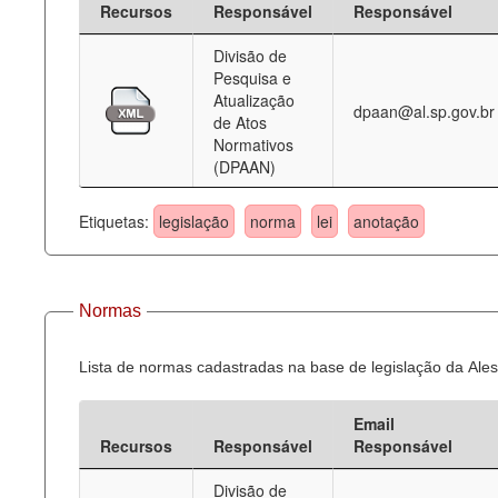
Recursos
Responsável
Responsável
Deputados Estaduais
Divisão de
Pesquisa e
Administração
Atualização
dpaan@al.sp.gov.br
de Atos
Legislação
Normativos
(DPAAN)
Agenda
Perguntas frequentes
Etiquetas:
legislação
norma
lei
anotação
Contato
Normas
Lista de normas cadastradas na base de legislação da Ales
Email
Recursos
Responsável
Responsável
Divisão de