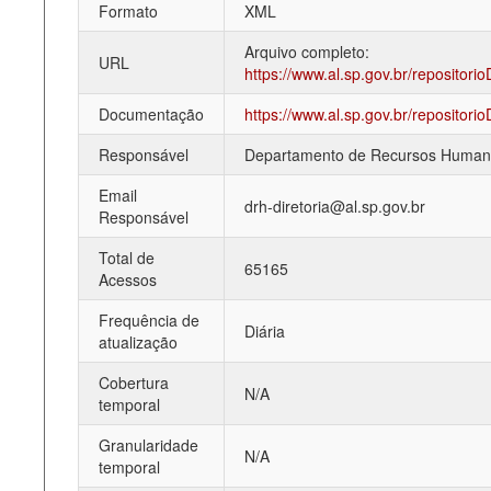
Formato
XML
Deputados Estaduais
Arquivo completo:
URL
https://www.al.sp.gov.br/repositori
Administração
Documentação
https://www.al.sp.gov.br/repositori
Legislação
Responsável
Departamento de Recursos Human
Agenda
Email
drh-diretoria@al.sp.gov.br
Perguntas frequentes
Responsável
Contato
Total de
65165
Acessos
Frequência de
Diária
atualização
Cobertura
N/A
temporal
Granularidade
N/A
temporal