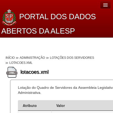
PORTAL DOS DADOS
ABERTOS DA ALESP
Home
Sobre o projeto
INÍCIO
ADMINISTRAÇÃO
LOTAÇÕES DOS SERVIDORES
Dados Abertos Alesp
LOTACOES.XML
Lei de Acesso à Informação
lotacoes.xml
Dados Governamentais Abertos
Lotação do Quadro de Servidores da Assembleia Legislati
Planejamento
Administrativa.
Catálogo de dados
Atributo
Valor
Processo Legislativo