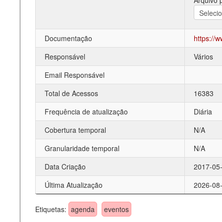
Arquivo 
Documentação
https://
Responsável
Vários
Email Responsável
Total de Acessos
16383
Frequência de atualização
Diária
Cobertura temporal
N/A
Granularidade temporal
N/A
Data Criação
2017-05-
Última Atualização
2026-08-
Etiquetas:
agenda
eventos