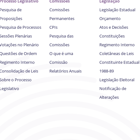
Processo Legislativo
Comissões
Legislação
Pesquisa de
Comissões
Legislação Estadual
Proposições
Permanentes
Orçamento
Pesquisa de Processos
CPIs
Atos e Decisões
Sessões Plenárias
Pesquisa das
Constituições
Votações no Plenário
Comissões
Regimento Interno
Questões de Ordem
O que é uma
Coletâneas de Leis
Regimento Interno
Comissão
Constituinte Estadual
Consolidação de Leis
Relatórios Anuais
1988-89
Sobre o Processo
Legislação Eleitoral
Legislativo
Notificação de
Alterações