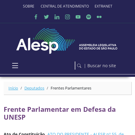
Ir para o conteúdo principal
SOBRE O PORTAL
CENTRAL DE ATENDIMENTO
EXTRANET
| Buscar no site
Início
Deputados
Frentes Parlamentares
Frente Parlamentar em Defesa da
UNESP
Ato de Constituição
ATO DO PRESIDENTE - ALESP nº 55, de