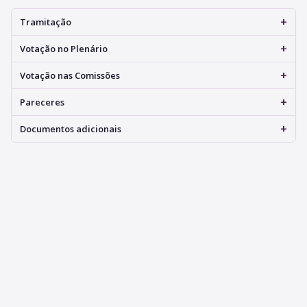
+
Tramitação
+
Votação no Plenário
+
Votação nas Comissões
+
Pareceres
+
Documentos adicionais
© 2026 Assembleia Legislativa do Estado de São Paulo