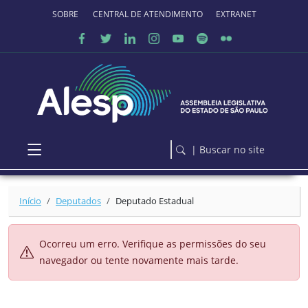
Ir para o conteúdo principal
SOBRE O PORTAL
CENTRAL DE ATENDIMENTO
EXTRANET
| Buscar no site
Início
Deputados
Deputado Estadual
Ocorreu um erro. Verifique as permissões do seu
navegador ou tente novamente mais tarde.