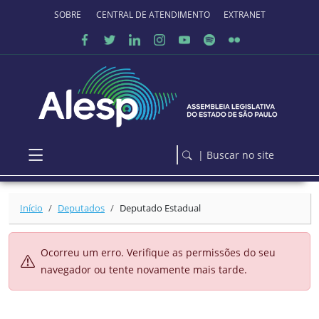
Ir para o conteúdo principal
SOBRE O PORTAL
CENTRAL DE ATENDIMENTO
EXTRANET
| Buscar no site
Início
Deputados
Deputado Estadual
Ocorreu um erro. Verifique as permissões do seu
navegador ou tente novamente mais tarde.