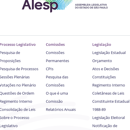
Processo Legislativo
Comissões
Legislação
Pesquisa de
Comissões
Legislação Estadual
Proposições
Permanentes
Orçamento
Pesquisa de Processos
CPIs
Atos e Decisões
Sessões Plenárias
Pesquisa das
Constituições
Votações no Plenário
Comissões
Regimento Interno
Questões de Ordem
O que é uma
Coletâneas de Leis
Regimento Interno
Comissão
Constituinte Estadual
Consolidação de Leis
Relatórios Anuais
1988-89
Sobre o Processo
Legislação Eleitoral
Legislativo
Notificação de