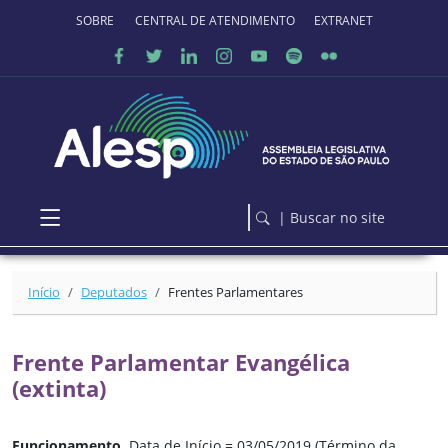
Ir para o conteúdo principal
SOBRE O PORTAL
CENTRAL DE ATENDIMENTO
EXTRANET
| Buscar no site
Início
Deputados
Frentes Parlamentares
Frente Parlamentar Evangélica
(extinta)
Funcionamento
Data de Início = 03/05/2019 (Término da