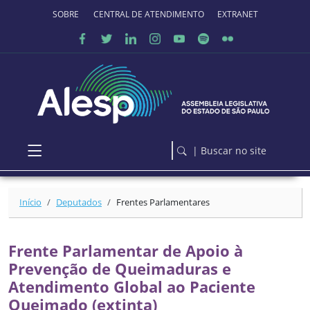
Ir para o conteúdo principal
SOBRE O PORTAL
CENTRAL DE ATENDIMENTO
EXTRANET
| Buscar no site
Início
Deputados
Frentes Parlamentares
Frente Parlamentar de Apoio à
Prevenção de Queimaduras e
Atendimento Global ao Paciente
Queimado (extinta)